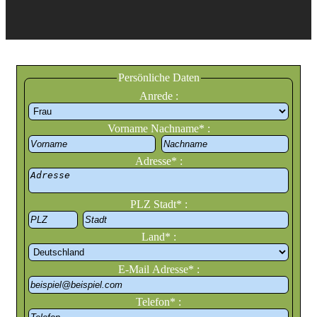
Persönliche Daten
Anrede :
Vorname Nachname* :
Adresse* :
PLZ Stadt* :
Land* :
E-Mail Adresse* :
Telefon* :