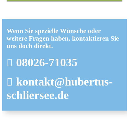
Wenn Sie spezielle Wünsche oder
weitere Fragen haben, kontaktieren Sie
uns doch direkt.
08026-71035
kontakt@hubertus-
schliersee.de