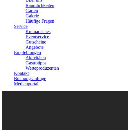
Über uns
Räumlichkeiten
Garten
Galerie
Häufige Fragen
Service
Kulinarisches
Eventservice
Gutscheine
Angebote
Empfehlungen
Aktivitäten
Gastrotipps
Werteproduzenten
Kontakt
Buchungsanfrage
Medienportal