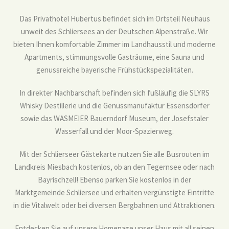
Das Privathotel Hubertus befindet sich im Ortsteil Neuhaus
unweit des Schliersees an der Deutschen Alpenstraße. Wir
bieten Ihnen komfortable Zimmer im Landhausstil und moderne
Apartments, stimmungsvolle Gasträume, eine Sauna und
genussreiche bayerische Frühstückspezialitäten.
In direkter Nachbarschaft befinden sich fußläufig die SLYRS
Whisky Destillerie und die Genussmanufaktur Essensdorfer
sowie das WASMEIER Bauerndorf Museum, der Josefstaler
Wasserfall und der Moor-Spazierweg.
Mit der Schlierseer Gästekarte nutzen Sie alle Busrouten im
Landkreis Miesbach kostenlos, ob an den Tegernsee oder nach
Bayrischzell! Ebenso parken Sie kostenlos in der
Marktgemeinde Schliersee und erhalten vergünstigte Eintritte
in die Vitalwelt oder bei diversen Bergbahnen und Attraktionen.
Entdecken Sie auf unsere Homepage unser Haus mit all seinen