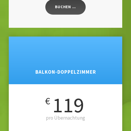
BUCHEN …
BALKON-DOPPELZIMMER
119
€
pro Übernachtung