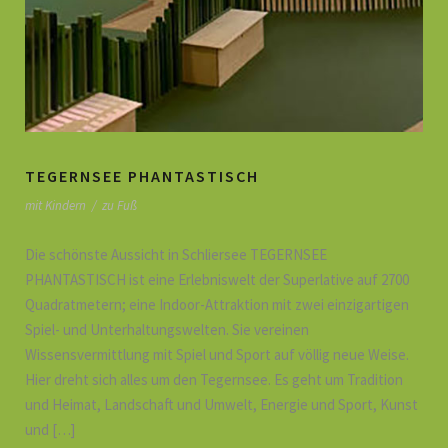
TEGERNSEE PHANTASTISCH
mit Kindern
/
zu Fuß
Die schönste Aussicht in Schliersee TEGERNSEE
PHANTASTISCH ist eine Erlebniswelt der Superlative auf 2700
Quadratmetern; eine Indoor-Attraktion mit zwei einzigartigen
Spiel- und Unterhaltungswelten. Sie vereinen
Wissensvermittlung mit Spiel und Sport auf völlig neue Weise.
Hier dreht sich alles um den Tegernsee. Es geht um Tradition
und Heimat, Landschaft und Umwelt, Energie und Sport, Kunst
und […]